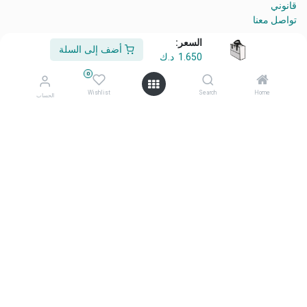
قانوني
تواصل معنا
السعر:
أضف إلى السلة
1.650
د.ك
من نحن
0
أهلًا وسهلًا بكم في شركة معرض أفكاري
Wishlist
Search
Home
الحساب
أفكاري تمثل الأناقة، والابتكار، والتميّز منتجاتنا المختارة بعناية، وعالية
الجودة، صُممت لتحويل المساحات اليومية إلى بيئات ملهمة ومتميزة.
تواصل معنا
تواصل معنا
info@afkaryhome.com
+965 1800006