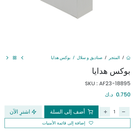
المتجر
صناديق و سلال
بوكس هدايا
بوكس هدايا
SKU :
AF23-18895
0.750
د.ك
أضف إلى السلة
اشترِ الآن
إضافة إلى قائمة الأمنيات