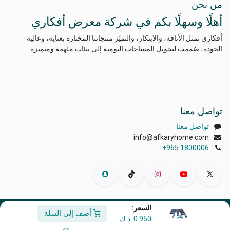
من نحن
أهلًا وسهلًا بكم في شركة معرض أفكاري
أفكاري تمثل الأناقة، والابتكار، والتميّز منتجاتنا المختارة بعناية، وعالية
الجودة، صُممت لتحويل المساحات اليومية إلى بيئات ملهمة ومتميزة.
تواصل معنا
تواصل معنا
info@afkaryhome.com
+965 1800006
السعر:
أضف إلى السلة
الْعَرَبيّة
|
English (US)
0.950
د.ك
حقوق الطبع والنشر © أفكاري إكسبو