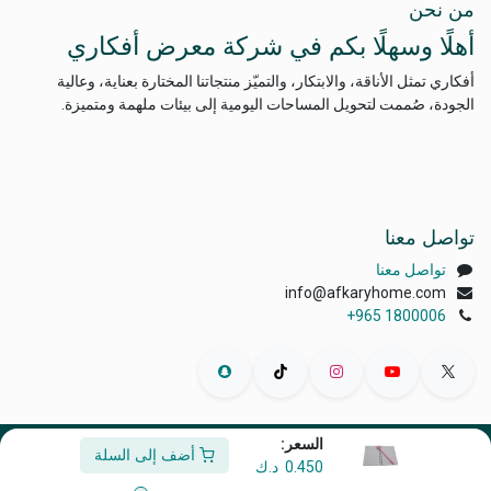
من نحن
أهلًا وسهلًا بكم في شركة معرض أفكاري
أفكاري تمثل الأناقة، والابتكار، والتميّز منتجاتنا المختارة بعناية، وعالية
الجودة، صُممت لتحويل المساحات اليومية إلى بيئات ملهمة ومتميزة.
تواصل معنا
تواصل معنا
info@afkaryhome.com
+965 1800006
السعر:
أضف إلى السلة
الْعَرَبيّة
|
English (US)
0.450
د.ك
حقوق الطبع والنشر © أفكاري إكسبو