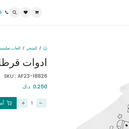
 نحن
6
المتجر
العاب تعليمية
ادوات قرطا
SKU :
AF23-18826
0.250
د.ك
أضف