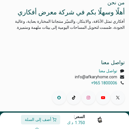
من نحن
أهلًا وسهلًا بكم في شركة معرض أفكاري
أفكاري تمثل الأناقة، والابتكار، والتميّز منتجاتنا المختارة بعناية، وعالية
الجودة، صُممت لتحويل المساحات اليومية إلى بيئات ملهمة ومتميزة.
تواصل معنا
تواصل معنا
info@afkaryhome.com
+965 1800006
السعر:
أضف إلى السلة
الْعَرَبيّة
|
English (US)
1.750
د.ك
حقوق الطبع والنشر © أفكاري إكسبو