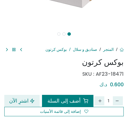
المتجر
صناديق و سلال
بوكس كرتون
بوكس كرتون
SKU :
AF23-18471
0.600
د.ك
أضف إلى السلة
اشترِ الآن
إضافة إلى قائمة الأمنيات