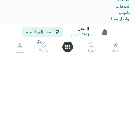
الخدمات
قانوني
تواصل معنا
السعر:
أضف إلى السلة
0.150
د.ك
من نحن
0
أهلًا وسهلًا بكم في شركة معرض أفكاري
Wishlist
Search
Home
الحساب
أفكاري تمثل الأناقة، والابتكار، والتميّز منتجاتنا المختارة بعناية، وعالية
الجودة، صُممت لتحويل المساحات اليومية إلى بيئات ملهمة ومتميزة.
تواصل معنا
تواصل معنا
info@afkaryhome.com
+965 1800006