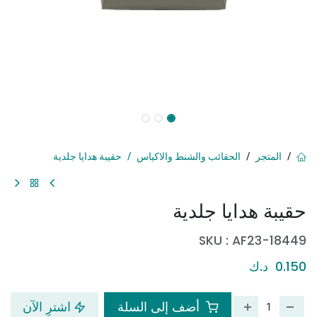
المتجر
الحقائب والشنط والاكياس
حقيبة هدايا جلدية
حقيبة هدايا جلدية
SKU :
AF23-18449
0.150
د.ك
أضف إلى السلة
اشترِ الآن