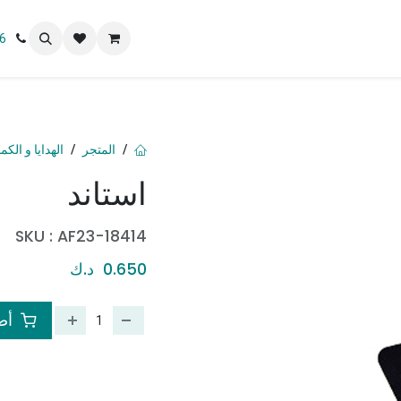
 نحن
6
المتجر
الهدايا و الكم
استاند
SKU :
AF23-18414
0.650
د.ك
أضف