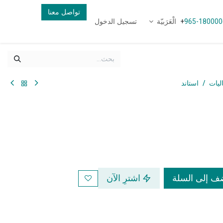
تواصل معنا
الْعَرَبيّة
تسجيل الدخول
+
965-180000
اليات
استاند
 إلى السلة
اشترِ الآن