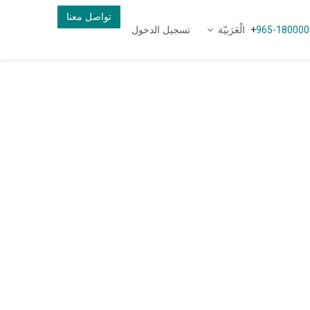
تواصل معنا
الْعَرَبيّة
تسجيل الدخول
+
965-180000